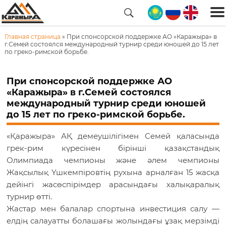
Главная страница
ГЛАВНАЯ
»
При спонсорской поддержке АО «Каражыра» в
г.Семей состоялся международный турнир среди юношей до 15 лет
по греко-римской борьбе.
О
КОМПАНИИ
При спонсорской поддержке АО
«Каражыра» в г.Семей состоялся
международный турнир среди юношей
КАРЬЕРА
до 15 лет по греко-римской борьбе.
ПОКУПАТЕЛЯМ
«Қаражыра» АҚ демеушілігімен Семей қаласында
грек-рим күресінен бірінші қазақстандық
НОВОСТИ
Олимпиада чемпионы және әлем чемпионы
Жақсылық Үшкемпіровтің рухына арналған 15 жасқа
дейінгі жасөспірімдер арасындағы халықаралық
КОНТАКТЫ
турнир өтті.
Жастар мен балалар спортына инвестиция салу —
елдің салауатты болашағы жолындағы ұзақ мерзімді