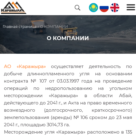
ГЛАВНАЯ
Главная страница
»
О КОМПАНИИ
О КОМПАНИИ
О
КОМПАНИИ
КАРЬЕРА
АО «Каражыра»
осуществляет деятельность по
добыче длиннопламенного угля на основании
ПОКУПАТЕЛЯМ
контракта № 107 от 03.03.1997 года на проведение
операций по недропользованию на угольном
месторождении «Каражыра» в области Абай,
НОВОСТИ
действующего до 2041 г., и Акта на право временного
возмездного (долгосрочного, краткосрочного)
КОНТАКТЫ
землепользования (аренды) № 106 сроком до 23 мая
2041 г., площадью 3014,73 га.
Месторождение угля «Каражыра» расположено в 135